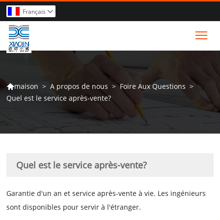
Français

Tog
>
A propos de nous
>
Foire Aux Questions
>
maison

Quel est le service après-vente?
Quel est le service après-vente?
Garantie d'un an et service après-vente à vie. Les ingénieurs
sont disponibles pour servir à l'étranger.