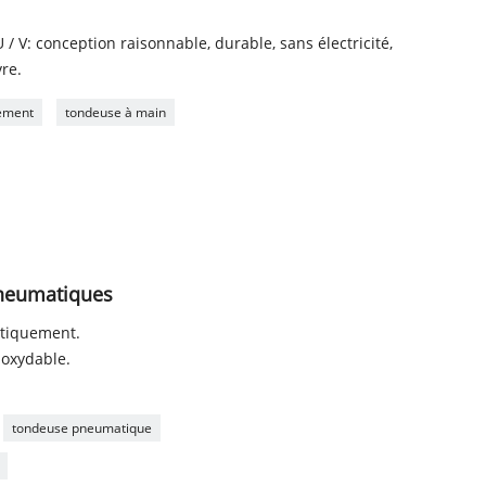
 V: conception raisonnable, durable, sans électricité,
re.
lement
tondeuse à main
pneumatiques
atiquement.
inoxydable.
tondeuse pneumatique