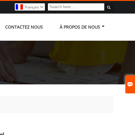

Français

CONTACTEZ NOUS
À PROPOS DE NOUS

el