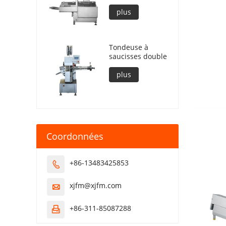
plus
Tondeuse à
saucisses double
plus
Coordonnées
+86-13483425853

xjfm@xjfm.com

+86-311-85087288
