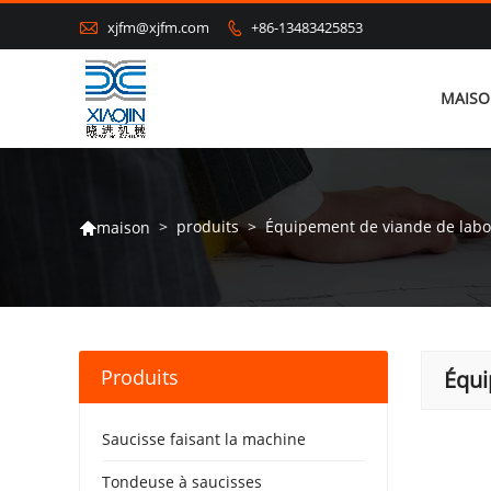

xjfm@xjfm.com
+86-13483425853

MAIS
>
produits
>
Équipement de viande de labo
maison

Produits
Équi
Saucisse faisant la machine
Tondeuse à saucisses