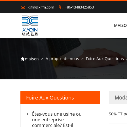

xjfm@xjfm.com
+86-13483425853

MAIS
>
A propos de nous
>
Foire Aux Questions
maison

Foire Aux Questions
Moda
Êtes-vous une usine ou
50% TT po

une entreprise
commerciale? Est-il