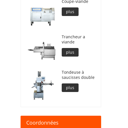
Coupe-viande
plus
Trancheur a
viande
plus
Tondeuse à
saucisses double
plus
Coordonnées