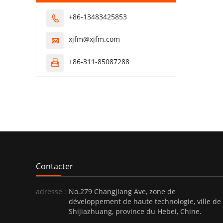
+86-13483425853

xjfm@xjfm.com

+86-311-85087288

Contacter
adresse :
No.279 Changjiang Ave, zone de
développement de haute technologie, ville de
Shijiazhuang, province du Hebei, Chine.