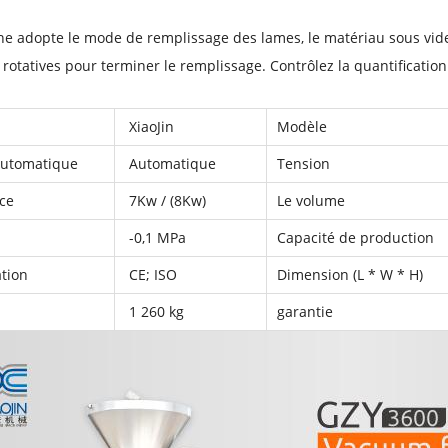
e adopte le mode de remplissage des lames, le matériau sous vide
 rotatives pour terminer le remplissage. Contrôlez la quantification 
XiaoJin
Modèle
automatique
Automatique
Tension
ce
7Kw / (8Kw)
Le volume
-0,1 MPa
Capacité de production
ation
CE; ISO
Dimension (L * W * H)
1 260 kg
garantie