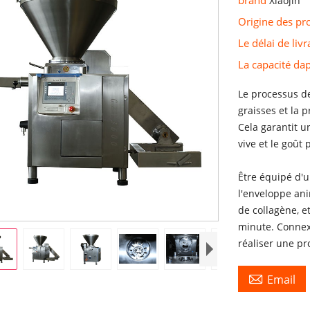
Xiaojin
Origine des pr
Le délai de liv
La capacité d
Le processus de
graisses et la 
Cela garantit u
vive et le goût
Être équipé d'
l'enveloppe ani
de collagène, e
minute. Connex
réaliser une p

Email