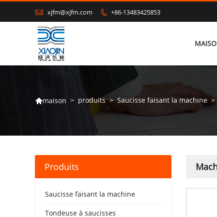

xjfm@xjfm.com
+86-13483425853

MAIS
>
produits
>
Saucisse faisant la machine
>
maison

Produits
Mach
Saucisse faisant la machine
Tondeuse à saucisses