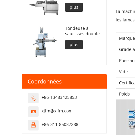
plus
La machin
les lames
Tondeuse à
saucisses double
Marque
plus
Grade 
Puissan
Vide
Coordonnées
Certific
Poids
+86-13483425853

xjfm@xjfm.com

+86-311-85087288
