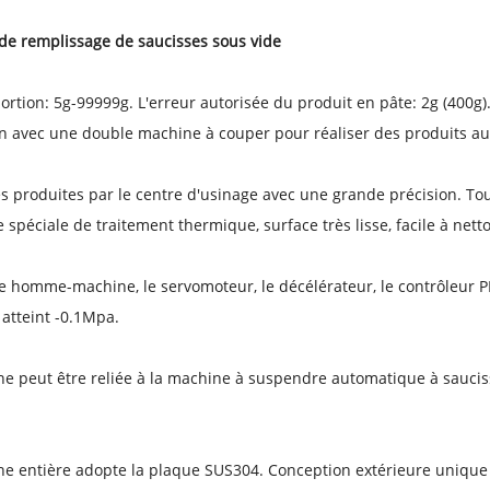
de remplissage de saucisses sous vide
rtion: 5g-99999g. L'erreur autorisée du produit en pâte: 2g (400g)
n avec une double machine à couper pour réaliser des produits a
és produites par le centre d'usinage avec une grande précision. Tou
 spéciale de traitement thermique, surface très lisse, facile à netto
ce homme-machine, le servomoteur, le décélérateur, le contrôleur P
 atteint -0.1Mpa.
e peut être reliée à la machine à suspendre automatique à saucis
e entière adopte la plaque SUS304. Conception extérieure unique 