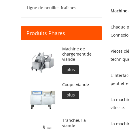
Ligne de nouilles fraîches
Machine 
Chaque po
Produits Phares
Connexio
Machine de
Pièces cl
chargement de
viande
technique
plus
L'interfa
peut être
Coupe-viande
plus
La machin
vitesse.
Trancheur a
La machin
viande