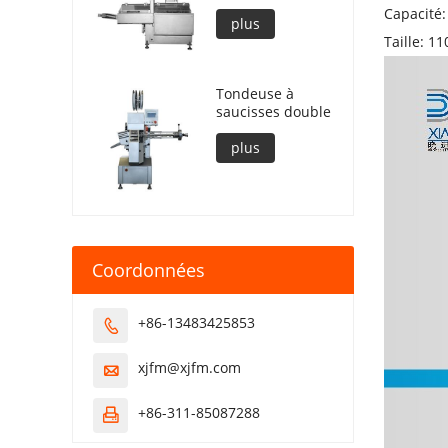
Capacité:
plus
Taille: 1
Tondeuse à
saucisses double
plus
Coordonnées
+86-13483425853

xjfm@xjfm.com

+86-311-85087288
