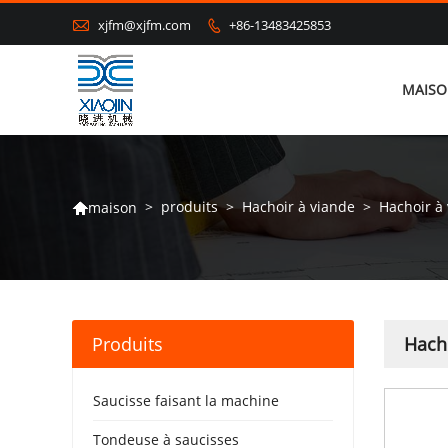

xjfm@xjfm.com
+86-13483425853

MAIS
>
produits
>
Hachoir à viande
>
Hachoir à
maison

Produits
Hacho
Saucisse faisant la machine
Tondeuse à saucisses