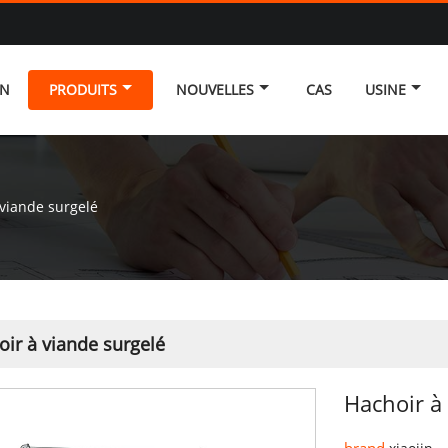
ON
PRODUITS
NOUVELLES
CAS
USINE
 viande surgelé
ir à viande surgelé
Hachoir à
brand