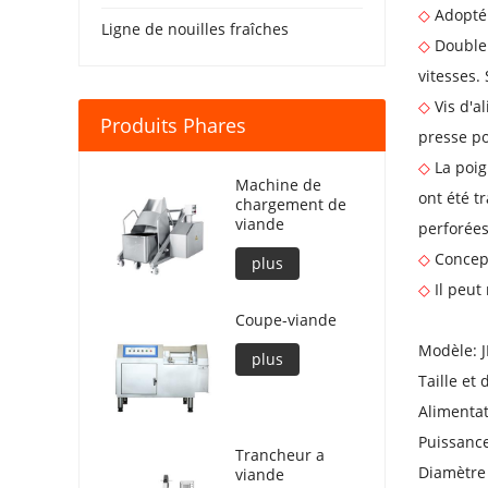
◇
Adopté 
Ligne de nouilles fraîches
◇
Double 
vitesses.
◇
Vis d'a
Produits Phares
presse po
◇
La poig
Machine de
ont été t
chargement de
viande
perforées
◇
Concept
plus
◇
Il peut
Coupe-viande
Modèle: 
plus
Taille et
Alimentat
Puissance
Trancheur a
Diamètre
viande