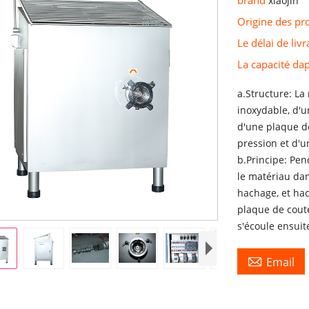
xiaojin
Origine des pr
Le délai de liv
La capacité d
a.Structure: La
inoxydable, d'u
d'une plaque d
pression et d'u
b.Principe: Pen
le matériau dan
hachage, et hac
plaque de cout
s'écoule ensuit

Email