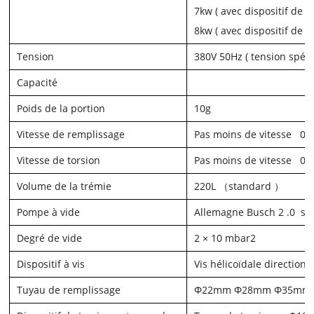
7
kw
(
avec dispositif de l
8
kw
(
avec dispositif de t
Tension
380V 50Hz (
tension spéc
Capacité
Poids de la portion
10
g
Vitesse de remplissage
Pas moins de vitesse
0
f
Vitesse de torsion
Pas moins de vitesse
0
f
Volume de la trémie
220L
（
standard
）
Pompe à vide
Allemagne Busch 2
.0
sé
Degré de vide
2 × 10
mbar
2
Dispositif à vis
Vis hélicoïdale direction
Tuyau de remplissage
Φ22mm Φ28mm Φ35mm