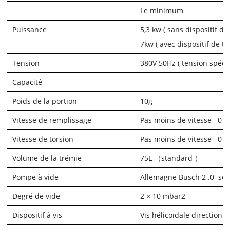
Le minimum
Puissance
5,3
kw
(
sans dispositif de
7
kw
(
avec dispositif de t
Tension
380V 50Hz (
tension spéci
Capacité
Poids de la portion
10
g
Vitesse de remplissage
Pas moins de vitesse
0-3
Vitesse de torsion
Pas moins de vitesse
0-3
Volume de la trémie
75
L
（
standard
）
Pompe à vide
Allemagne Busch 2
.0
sér
Degré de vide
2 × 10
mbar
2
Dispositif à vis
Vis hélicoïdale directionn