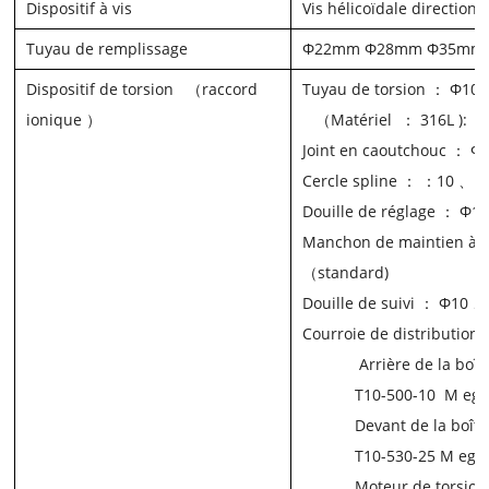
Dispositif à vis
Vis hélicoïdale direction
Tuyau de remplissage
Φ22mm Φ28mm Φ35mm
Dispositif de torsion
（
raccord
Tuyau de torsion
： Φ10 
ionique
）
（
Matériel
： 316L
):
Φ
Joint en caoutchouc
： Φ
Cercle spline
： ：10 、 
Douille de réglage
： Φ14
Manchon de maintien à 
（
standard)
Douille de suivi
： Φ10 、
Courroie de
distribution
Arrière de la boît
T10-500-10
M
eg
Devant de la boîte
T10-530-25
M
ega
Moteur de torsion