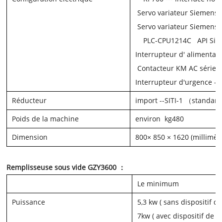
Servo variateur Siemens
Servo variateur Siemens
PLC-CPU1214C
API
Si
Interrupteur d'
alimentat
Contacteur
KM
AC
série 
Interrupteur d'urgence
--
Réducteur
import
--SITI-1 （
standar
Poids de la machine
environ
kg
480
Dimension
800
× 850 ×
1620 (millimèt
Remplisseuse sous vide GZY3600 ：
Le minimum
Puissance
5,3
kw
(
sans dispositif d
7
kw
(
avec dispositif de t