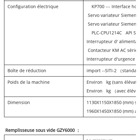
Configuration électrique
KP700 ---
Interface h
Servo variateur Siemen
Servo variateur Siemen
PLC-CPU1214C
API
Si
Interrupteur d'
alimenta
Contacteur
KM
AC
série
Interrupteur d'urgence
-
Boîte de réduction
import
--SITI-2 （
standa
Poids de la machine
Environ
kg
(sans élévat
Environ
kg
（
avec éléva
Dimension
1130X1150X1850 (mm)
sa
1960X1450X1850 (mm)
av
Remplisseuse sous vide GZY6000 ：