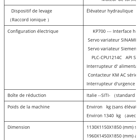
Dispositif de levage
Élévateur hydraulique
（
Raccord ionique
）
Configuration électrique
KP700 ---
Interface h
Servo variateur
SINAMIC
Servo variateur Siemen
PLC-CPU1214C
API
Si
Interrupteur d'
alimenta
Contacteur
KM
AC
série
Interrupteur d'urgence
-
Boîte de réduction
Italie
--SITI-
（
standard
Poids de la machine
Environ
kg
(sans élévat
Environ 1340
kg
（
avec 
Dimension
1130X1150X1850 (mm)
sa
1960X1450X1850 (mm)
av