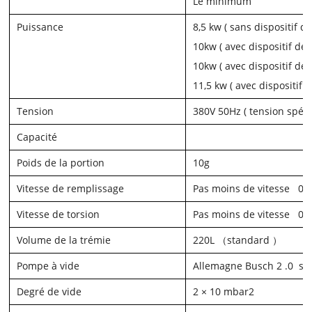
Le minimum
Puissance
8,5
kw
(
sans dispositif d
10
kw
(
avec dispositif de 
10
kw
(
avec dispositif de 
11,5
kw
(
avec dispositif 
Tension
380V 50Hz (
tension spéc
Capacité
Poids de la portion
10
g
Vitesse de remplissage
Pas moins de vitesse
0
f
Vitesse de torsion
Pas moins de vitesse
0
f
Volume de la trémie
220L
（
standard
）
Pompe à vide
Allemagne Busch 2
.0
sé
Degré de vide
2 × 10
mbar
2