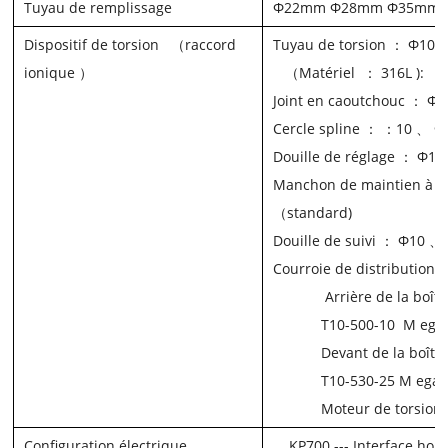
Tuyau de remplissage
Φ22mm Φ28mm Φ35mm
Dispositif de torsion
（
raccord
Tuyau de torsion
： Φ10 
ionique
）
（
Matériel
： 316L
):
Φ
Joint en caoutchouc
： Φ1
Cercle spline
： ：10 、 Φ
Douille de réglage
： Φ14
Manchon de maintien à l
（
standard)
Douille de suivi
： Φ10 、
Courroie de
distribution
Arrière de la boîte
T10-500-10
M
ega
Devant de la boîte
T10-530-25
M
ega
Moteur de torsion
Configuration électrique
KP700 ---
Interface ho