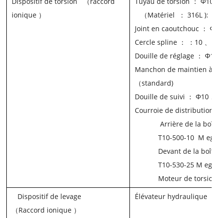
Dispositif de torsion
（
raccord
Tuyau de torsion
： Φ10 
ionique
）
（
Matériel
： 316L
):
Φ
Joint en caoutchouc
： Φ
Cercle spline
： ：10 、 
Douille de réglage
： Φ14
Manchon de maintien à 
（
standard)
Douille de suivi
： Φ10 、
Courroie de
distribution
Arrière de la boît
T10-500-10
M
eg
Devant de la boîte
T10-530-25
M
ega
Moteur de torsion
Dispositif de levage
Élévateur hydraulique
（
Raccord ionique
）